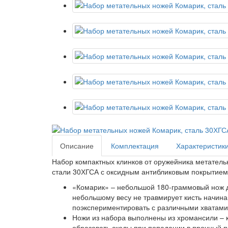
Описание
Комплектация
Характеристик
Набор компактных клинков от оружейника метатель
стали 30ХГСА с оксидным антибликовым покрытием
«Комарик» – небольшой 180-граммовый нож 
небольшому весу не травмирует кисть начин
поэкспериментировать с различными хватами
Ножи из набора выполнены из хромансили – к
образовать сколы при попадании в прочный п