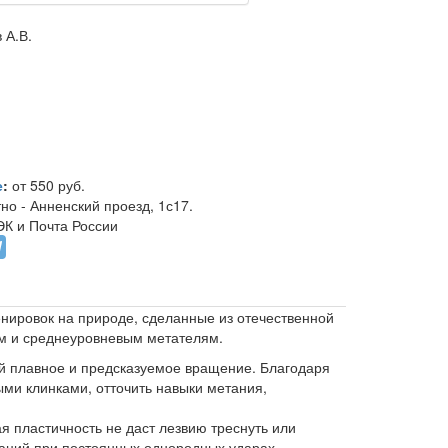
 А.В.
е
:
от 550 руб.
но - Анненский проезд, 1с17.
К и Почта России
нировок на природе, сделанные из отечественной
ам и среднеуровневым метателям.
й плавное и предсказуемое вращение. Благодаря
ми клинками, отточить навыки метания,
я пластичность не даст лезвию треснуть или
маций при постоянных однородных ударах.