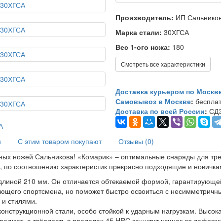
Производитель:
ИП Сальников
Марка стали:
30ХГСА
Вес 1-ого ножа:
180
Смотреть все характеристики
Доставка курьером по Москв
Самовывоз в Москве
:
бесплат
Доставка по всей России
:
СДЭ
и
С этим товаром покупают
Отзывы (0)
ных ножей Сальникова! «Комарик» – оптимальные снаряды для тре
, по соотношению характеристик прекрасно подходящие и новичк
длиной 210 мм. Он отличается обтекаемой формой, гарантирующе
ающего спортсмена, но поможет быстро освоиться с несимметричны
 и стилями.
онструкционной стали, особо стойкой к ударным нагрузкам. Высока
редмет, а твёрдость в пределах 45 HRC защитит клинок от дефор