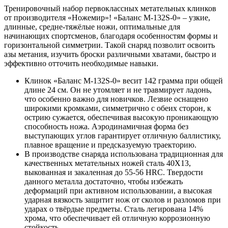
Тренировочный набор первоклассных метательных клинков
от производителя «Ножемир»! «Баланс M-132S-0» – узкие,
длинные, средне-тяжёлые ножи, оптимальные для
начинающих спортсменов, благодаря особенностям формы и
горизонтальной симметрии. Такой снаряд позволит освоить
азы метания, изучить броски различными хватами, быстро и
эффективно отточить необходимые навыки.
Клинок «Баланс M-132S-0» весит 142 грамма при общей
длине 24 см. Он не утомляет и не травмирует ладонь,
что особенно важно для новичков. Лезвие оснащено
широкими кромками, симметрично с обеих сторон, к
острию сужается, обеспечивая высокую проникающую
способность ножа. Аэродинамичная форма без
выступающих углов гарантирует отличную баллистику,
плавное вращение и предсказуемую траекторию.
В производстве снаряда использована традиционная для
качественных метательных ножей сталь 40Х13,
выкованная и закаленная до 55-56 HRC. Твердости
данного металла достаточно, чтобы избежать
деформаций при активном использовании, а высокая
ударная вязкость защитит нож от сколов и разломов при
ударах о твёрдые предметы. Сталь легирована 14%
хрома, что обеспечивает ей отличную коррозионную
стойкость.