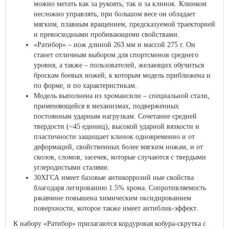
можно метать как за рукоять, так и за клинок. Клинком
несложно управлять, при большом весе он обладает
мягким, плавным вращением, предсказуемой траекторией
и превосходными пробивающими свойствами.
«Ратибор» – нож длиной 263 мм и массой 275 г. Он
станет отличным выбором для спортсменов среднего
уровня, а также – пользователей, желающих обучиться
броскам боевых ножей, к которым модель приближена и
по форме, и по характеристикам.
Модель выполнена из хромансили – специальной стали,
применяющейся в механизмах, подверженных
постоянным ударным нагрузкам. Сочетание средней
твердости (~45 единиц), высокой ударной вязкости и
пластичности защищает клинок одновременно и от
деформаций, свойственных более мягким ножам, и от
сколов, сломов, засечек, которые случаются с твердыми
углеродистыми сталями.
30ХГСА имеет базовые антикоррозий ные свойства
благодаря легированию 1.5% хрома. Сопротивляемость
ржавчине повышена химическим оксидированием
поверхности, которое также имеет антиблик-эффект.
К набору «Ратибор» прилагаются кордуровая кобура-скрутка с