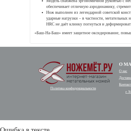
Модель снабжена эргономичной рукоятью с неб
обеспечивает отличную аэродинамику, стреми
Нож выполнен из легендарной советской конс
ударные нагрузки – в частности, метательных н
HRC не даёт клинку погнуться и деформировать
«Баш-На-Баш» имеет защитное оксидирование, повы
О М
О нас
Доставк
Контак
Политика конфиденциальности
г. 
Ошибка в тексте