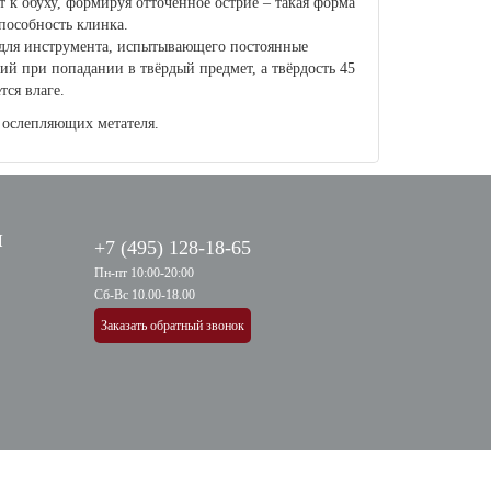
к обуху, формируя отточенное остриё – такая форма
пособность клинка.
 для инструмента, испытывающего постоянные
ний при попадании в твёрдый предмет, а твёрдость 45
тся влаге.
 ослепляющих метателя.
Я
+7 (495) 128-18-65
Пн-пт 10:00-20:00
Сб-Вс 10.00-18.00
Заказать обратный звонок