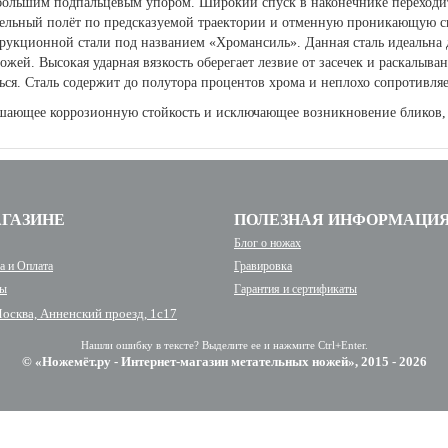
ольшим подпальцевым упором. Широкий спуск в наконечнике переходит 
тельный полёт по предсказуемой траектории и отменную проникающую с
трукционной стали под названием «Хромансиль». Данная сталь идеальна
ожей. Высокая ударная вязкость оберегает лезвие от засечек и раскалыва
ся. Сталь содержит до полутора процентов хрома и неплохо сопротивляе
шающее коррозионную стойкость и исключающее возникновение бликов,
АГАЗИНЕ
ПОЛЕЗНАЯ ИНФОРМАЦИ
Блог о ножах
а и Оплата
Гравировка
ты
Гарантия и сертификаты
Москва, Анненский проезд, 1с17
Нашли ошибку в тексте? Выделите ее и нажмите Ctrl+Enter.
© «Ножемёт.ру - Интернет-магазин метательных ножей», 2015 - 2026