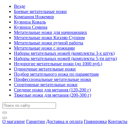
Везде
Боевые метательные ножи
Компания Ножемир
Кузница Коваль
Кузница Семина
Метательные ножи для начинающих
Метательные ножи Кизляр Cуприм
Метательные ножи ручной работы
Метательные ножи с ножнами
Наборы метательных ножей (комплекты 3-х штук)
Наборы метательных ножей (комплекты 5-ти штук)
Недорогие метательные ножи (до 1000 руб.)
Одиночные метательные ножи
Подбор метательного ножа по параметрам
Профессиональные метательные ножи
Спортивные метательные ножи
Средние ножи для метания (120-200 г)
Тяжелые ножи для метания (200-300 г)
О магазине
Гарантии
Доставка и оплата
Гравировка
Контакты