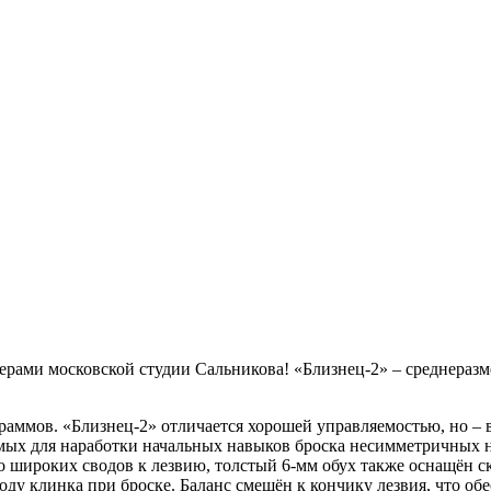
ерами московской студии Сальникова! «Близнец-2» – среднераз
раммов. «Близнец-2» отличается хорошей управляемостью, но – в
имых для наработки начальных навыков броска несимметричных 
 широких сводов к лезвию, толстый 6-мм обух также оснащён ск
оду клинка при броске. Баланс смещён к кончику лезвия, что об