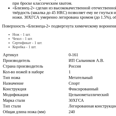
при броске классическим хватом.
«Близнец-2» сделан из высококачественной отечественно
твёрдость (закалка до 45 HRC) позволяет ему не гнуться 
ножи. 30ХГСА умеренно легирована хромом (до 1.5%), об
Поверхность «Близнеца-2» подвергнута химическому воронению
Нож - 1 шт.
Чехол - 1 шт.
Сертификат - 1 шт.
Коробка - 1 шт.
Артикул
0-161
Производитель
ИП Сальников А.В.
Страна производитель
Россия
Кол-во ножей в наборе
1
Тип ножа
Метательный
Назначение
Спорт
Конструкция
Фиксированный
Модификация
Цельнометаллический
Марка стали
30ХГСА
Тип стали
Легированная конструкци
Общая длина ножа (мм)
240