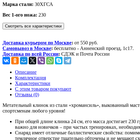
Марка стали:
30ХГСА
Вес 1-ого ножа:
230
Смотреть все характеристики
Доставка курьером по Москве
:
от 550 руб.
Самовывоз в Москве
:
бесплатно - Анненский проезд, 1с17.
Доставка по всей России
:
СДЭК и Почта России
Описание
Комплектация
Характеристики
С этим товаром покупают
Отзывы (0)
Метательный клинок из стали «хромансиль», выкованный маст
спортсменам любого уровня!
При общей длине клинка 24 см, его масса достигает 230 г
важно для новичков – при частых тренировках, необход
Снаряд имеет отличные баллистические свойства: помимо
темлячное отверстие тщательно обточены и не мешают сх